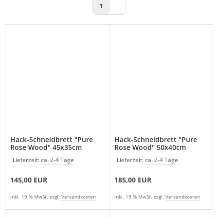
Tags:
1
kochmesser
,
küchenmesser
,
messer
kaufen
,
messer
shop
,
damastmesser
,
messerschärfer
,
Kredit
ohne
Schufa
,
messer
Hack-Schneidbrett "Pure
Hack-Schneidbrett "Pure
Rose Wood" 45x35cm
Rose Wood" 50x40cm
online
shop
.
Lieferzeit:
ca. 2-4 Tage
Lieferzeit:
ca. 2-4 Tage
145,00 EUR
185,00 EUR
inkl. 19 % MwSt. zzgl.
Versandkosten
inkl. 19 % MwSt. zzgl.
Versandkosten