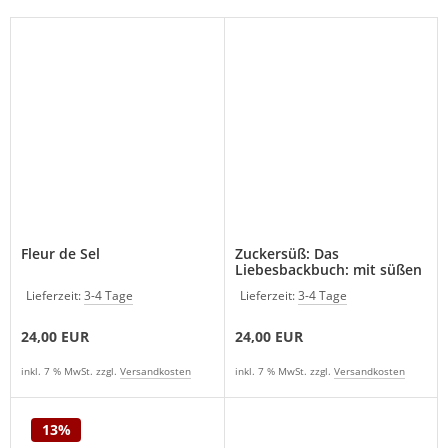
Fleur de Sel
Zuckersüß: Das
Liebesbackbuch: mit süßen
Kreationen von Christine
Lieferzeit:
3-4 Tage
Lieferzeit:
3-4 Tage
Bergmayer
24,00 EUR
24,00 EUR
inkl. 7 % MwSt. zzgl.
Versandkosten
inkl. 7 % MwSt. zzgl.
Versandkosten
13%