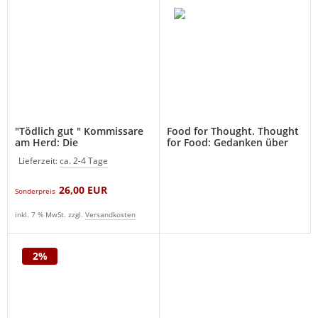
"Tödlich gut " Kommissare
Food for Thought. Thought
am Herd: Die
for Food: Gedanken über
Lieblingsrezepte der
das kreative Universum von
Lieferzeit:
ca. 2-4 Tage
Fernsehstars Kochbuch
Ferran Adrià
(Neu)
26,00 EUR
Sonderpreis
inkl. 7 % MwSt. zzgl.
Versandkosten
2%