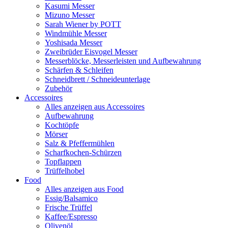
Kasumi Messer
Mizuno Messer
Sarah Wiener by POTT
Windmühle Messer
Yoshisada Messer
Zweibrüder Eisvogel Messer
Messerblöcke, Messerleisten und Aufbewahrung
Schärfen & Schleifen
Schneidbrett / Schneideunterlage
Zubehör
Accessoires
Alles anzeigen aus Accessoires
Aufbewahrung
Kochtöpfe
Mörser
Salz & Pfeffermühlen
Scharfkochen-Schürzen
Topflappen
Trüffelhobel
Food
Alles anzeigen aus Food
Essig/Balsamico
Frische Trüffel
Kaffee/Espresso
Olivenöl