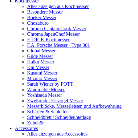
Kochmesser
Alles anzeigen aus Kochmesser
Besondere Messer
Boeker Messer
Chozaburo
Chroma Captain Cook Messer
Chroma JapanChef Messer
F. DICK Kochmesser
F.A. Porsche Messer - Type 301
Global Messer
Güde Messer
Haiku Messer
Kai Messer
Kasumi Messer
Mizuno Messer
Sarah Wiener by POTT
Windmühle Messer
Yoshisada Messer
Zweibrüder Eisvogel Messer
Messerblöcke, Messerleisten und Aufbewahrung
Schärfen & Schleifen
Schneidbrett / Schneideunterlage
Zubehör
Accessoires
Alles anzeigen aus Accessoires