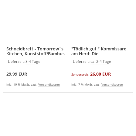
Schneidbrett - Tomorrow`s
"Tödlich gut " Kommissare
Kitchen, Kunststoff/Bambus
am Herd: Die
weiß
Lieblingsrezepte der
Lieferzeit:
3-4 Tage
Lieferzeit:
ca. 2-4 Tage
Fernsehstars Kochbuch
(Neu)
29,99 EUR
26,00 EUR
Sonderpreis
inkl. 19 % MwSt. zzgl.
Versandkosten
inkl. 7 % MwSt. zzgl.
Versandkosten