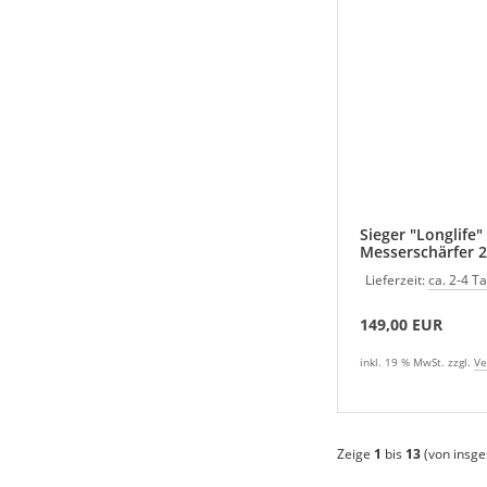
Sieger "Longlife"
Messerschärfer
Lieferzeit:
ca. 2-4 T
149,00 EUR
inkl. 19 % MwSt. zzgl.
Ve
Zeige
1
bis
13
(von insg