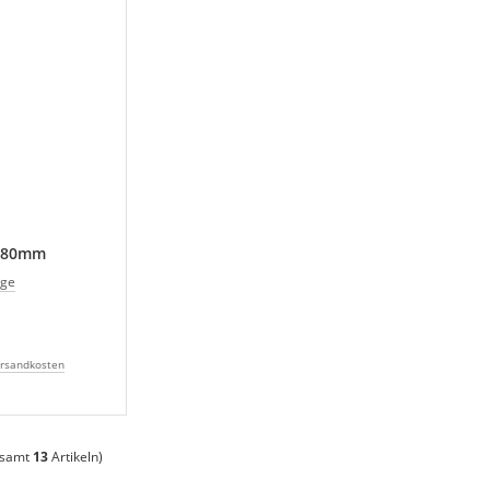
 280mm
age
rsandkosten
esamt
13
Artikeln)