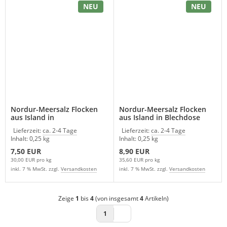
NEU
NEU
Nordur-Meersalz Flocken
Nordur-Meersalz Flocken
aus Island in
aus Island in Blechdose
Nachfüllpackung
Lieferzeit:
ca. 2-4 Tage
Lieferzeit:
ca. 2-4 Tage
Inhalt: 0,25 kg
Inhalt: 0,25 kg
7,50 EUR
8,90 EUR
30,00 EUR pro kg
35,60 EUR pro kg
inkl. 7 % MwSt. zzgl.
Versandkosten
inkl. 7 % MwSt. zzgl.
Versandkosten
Zeige
1
bis
4
(von insgesamt
4
Artikeln)
1