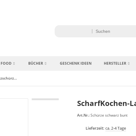
FOOD
BÜCHER
GESCHENK IDEEN
HERSTELLER
ScharfKochen-Latzschürze Cuisine schwarz
ScharfKochen-La
Art.Nr.:
Schürze schwarz bunt
Lieferzeit:
ca. 2-4 Tage