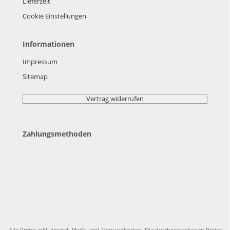
Lieferzeit
Cookie Einstellungen
Informationen
Impressum
Sitemap
Vertrag widerrufen
Zahlungsmethoden
Alle Preise inkl. gesetzl. MwSt. zzgl.
Versandkosten
. Die durchgestrichenen Preise