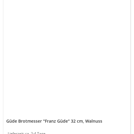
Güde Brotmesser "Franz Güde" 32 cm, Walnuss
Lieferzeit:
ca. 2-4 Tage