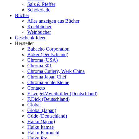
Salz & Pfeffer
Schokolade
Bücher
Alles anzeigen aus Bücher
Kochbücher
Weinbücher
Geschenk Ideen
Hersteller
Babacho Corporation
Böker (Deutschland)
Chroma (USA)
Chroma 301
Chroma Cutlery, Werk China
Chroma Japan Chef
Chroma Schleifsteine
Contacto
Eisvogel/Zweibrüder (Deutschland)
F.Dick (Deutschland)
Global
Global (Japan)
Güde (Deutschland)
Haiku (Japan)
Haiku Itamae
Haiku Kurouchi
Haiku Pro