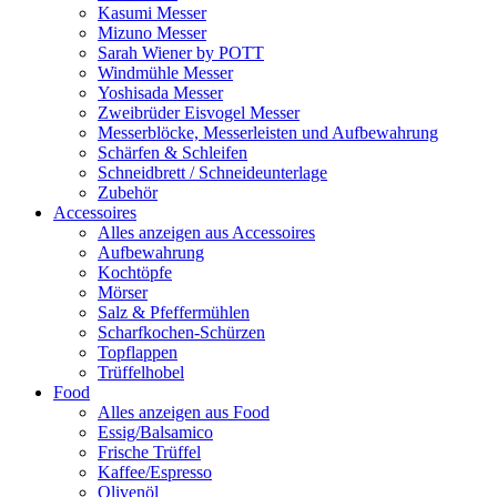
Kasumi Messer
Mizuno Messer
Sarah Wiener by POTT
Windmühle Messer
Yoshisada Messer
Zweibrüder Eisvogel Messer
Messerblöcke, Messerleisten und Aufbewahrung
Schärfen & Schleifen
Schneidbrett / Schneideunterlage
Zubehör
Accessoires
Alles anzeigen aus Accessoires
Aufbewahrung
Kochtöpfe
Mörser
Salz & Pfeffermühlen
Scharfkochen-Schürzen
Topflappen
Trüffelhobel
Food
Alles anzeigen aus Food
Essig/Balsamico
Frische Trüffel
Kaffee/Espresso
Olivenöl