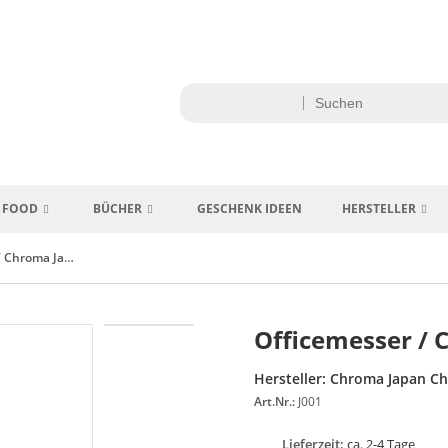
FOOD
BÜCHER
GESCHENK IDEEN
HERSTELLER
Officemesser / Chroma Japanschef J01
Officemesser / 
Hersteller:
Chroma Japan Ch
Art.Nr.:
J001
Lieferzeit:
ca. 2-4 Tage