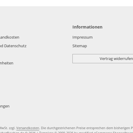
Informationen
rsandkosten
Impressum
nd Datenschutz
Sitemap
Vertrag widerrufen
nheiten
lungen
 MwSt. zzgl.
Versandkosten
. Die durchgestrichenen Preise entsprechen dem bisherigen P
scharfkochen.de © 2026 | Template © 2009-2026 by modified eCommerce Shopsoftwar