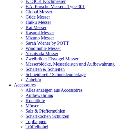
F. DICK Kochmesser
F.A. Porsche Messer - Type 301
Global Messer
Güde Messer
Haiku Messer
Kai Messer
Kasumi Messer
Mizuno Messer
Sarah Wiener by POTT
Windmühle Messer
Yoshisada Messer
Zweibrüder Eisvogel Messer
Messerblöcke, Messerleisten und Aufbewahrung
Schärfen & Schleifen
Schneidbrett / Schneideunterlage
Zubehör
Accessoires
Alles anzeigen aus Accessoires
Aufbewahrung
Kochtöpfe
Mörser
Salz & Pfeffermühlen
Scharfkochen-Schürzen
Topflappen
Trüffelhobel