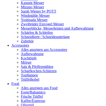
Kasumi Messer
Mizuno Messer
Sarah Wiener by POTT
Windmühle Messer
Yoshisada Messer
Zweibrüder Eisvogel Messer
Messerblöcke, Messerleisten und Aufbewahrung
Schärfen & Schleifen
Schneidbrett / Schneideunterlage
Zubehör
Accessoires
Alles anzeigen aus Accessoires
Aufbewahrung
Kochtöpfe
Mörser
Salz & Pfeffermühlen
Scharfkochen-Schürzen
Topflappen
Trüffelhobel
Food
Alles anzeigen aus Food
Essig/Balsamico
Frische Trüffel
Kaffee/Espresso
Olivenöl