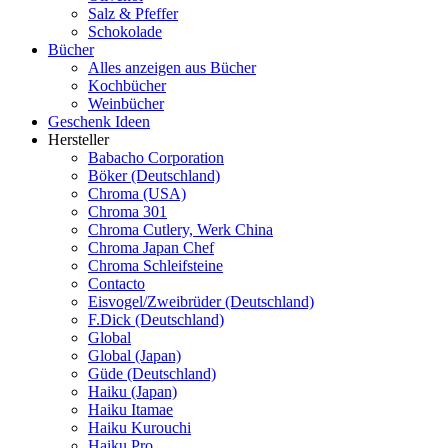
Salz & Pfeffer
Schokolade
Bücher
Alles anzeigen aus Bücher
Kochbücher
Weinbücher
Geschenk Ideen
Hersteller
Babacho Corporation
Böker (Deutschland)
Chroma (USA)
Chroma 301
Chroma Cutlery, Werk China
Chroma Japan Chef
Chroma Schleifsteine
Contacto
Eisvogel/Zweibrüder (Deutschland)
F.Dick (Deutschland)
Global
Global (Japan)
Güde (Deutschland)
Haiku (Japan)
Haiku Itamae
Haiku Kurouchi
Haiku Pro