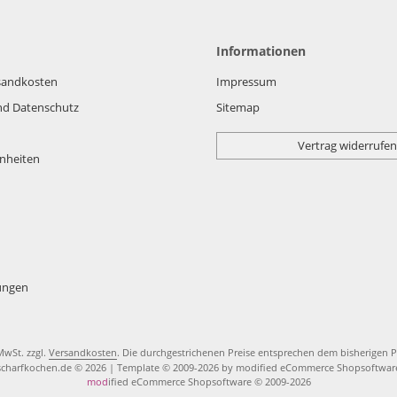
Informationen
rsandkosten
Impressum
nd Datenschutz
Sitemap
Vertrag widerrufen
nheiten
lungen
 MwSt. zzgl.
Versandkosten
. Die durchgestrichenen Preise entsprechen dem bisherigen P
scharfkochen.de © 2026 | Template © 2009-2026 by modified eCommerce Shopsoftwar
mod
ified eCommerce Shopsoftware © 2009-2026