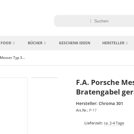
FOOD
BÜCHER
GESCHENK IDEEN
HERSTELLER
F.A. Porsche Messer Typ 301 / P-17 Bratengabel gerade
F.A. Porsche Mes
Bratengabel ge
Hersteller:
Chroma 301
Art.Nr.:
P-17
Lieferzeit:
ca. 2-4 Tage