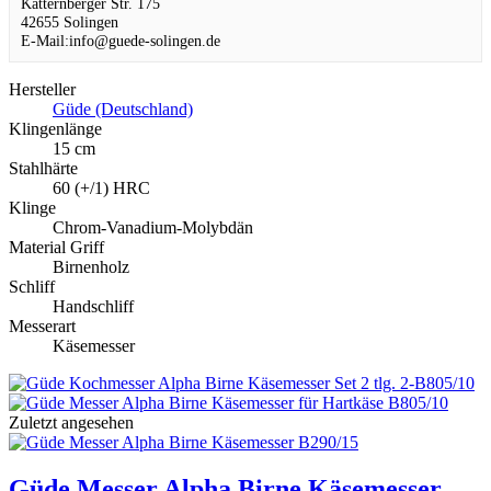
Katternberger Str. 175
42655 Solingen
E-Mail:info@guede-solingen.de
Hersteller
Güde (Deutschland)
Klingenlänge
15 cm
Stahlhärte
60 (+/1) HRC
Klinge
Chrom-Vanadium-Molybdän
Material Griff
Birnenholz
Schliff
Handschliff
Messerart
Käsemesser
Zuletzt angesehen
Güde Messer Alpha Birne Käsemesser