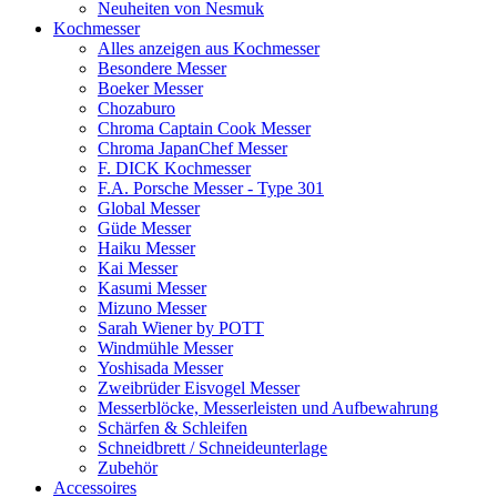
Neuheiten von Nesmuk
Kochmesser
Alles anzeigen aus Kochmesser
Besondere Messer
Boeker Messer
Chozaburo
Chroma Captain Cook Messer
Chroma JapanChef Messer
F. DICK Kochmesser
F.A. Porsche Messer - Type 301
Global Messer
Güde Messer
Haiku Messer
Kai Messer
Kasumi Messer
Mizuno Messer
Sarah Wiener by POTT
Windmühle Messer
Yoshisada Messer
Zweibrüder Eisvogel Messer
Messerblöcke, Messerleisten und Aufbewahrung
Schärfen & Schleifen
Schneidbrett / Schneideunterlage
Zubehör
Accessoires