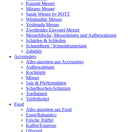
Kasumi Messer
Mizuno Messer
Sarah Wiener by POTT
Windmühle Messer
Yoshisada Messer
Zweibrüder Eisvogel Messer
Messerblöcke, Messerleisten und Aufbewahrung
Schärfen & Schleifen
Schneidbrett / Schneideunterlage
Zubehör
Accessoires
Alles anzeigen aus Accessoires
Aufbewahrung
Kochtöpfe
Mörser
Salz & Pfeffermühlen
Scharfkochen-Schürzen
Topflappen
Trüffelhobel
Food
Alles anzeigen aus Food
Essig/Balsamico
Frische Trüffel
Kaffee/Espresso
Olivenöl