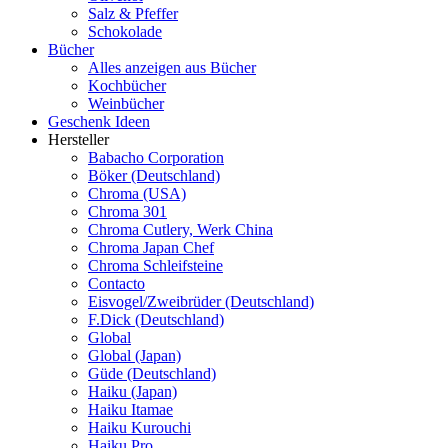
Salz & Pfeffer
Schokolade
Bücher
Alles anzeigen aus Bücher
Kochbücher
Weinbücher
Geschenk Ideen
Hersteller
Babacho Corporation
Böker (Deutschland)
Chroma (USA)
Chroma 301
Chroma Cutlery, Werk China
Chroma Japan Chef
Chroma Schleifsteine
Contacto
Eisvogel/Zweibrüder (Deutschland)
F.Dick (Deutschland)
Global
Global (Japan)
Güde (Deutschland)
Haiku (Japan)
Haiku Itamae
Haiku Kurouchi
Haiku Pro