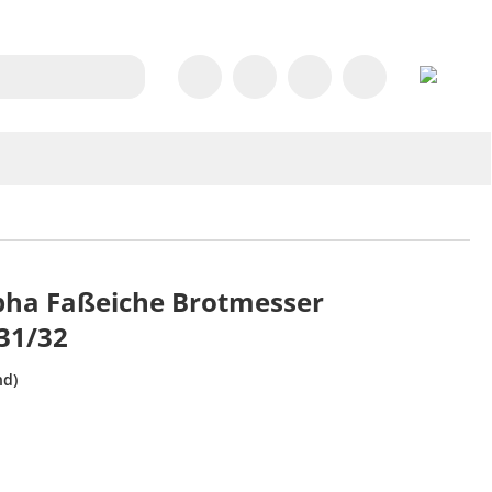
pha Faßeiche Brotmesser
31/32
nd)