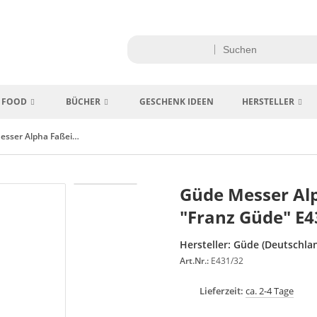
FOOD
BÜCHER
GESCHENK IDEEN
HERSTELLER
Güde Messer Alpha Faßeiche Brotmesser "Franz Güde" E431/32
Güde Messer Al
"Franz Güde" E4
Hersteller:
Güde (Deutschla
Art.Nr.:
E431/32
Lieferzeit:
ca. 2-4 Tage