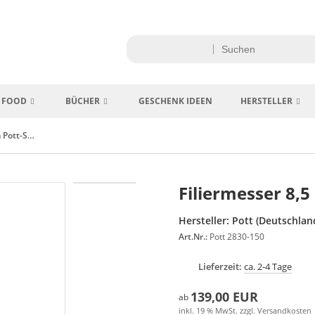
FOOD
BÜCHER
GESCHENK IDEEN
HERSTELLER
Filiermesser 8,5 cm Pott-Sarah Wiener Edition
Filiermesser 8,5
Hersteller:
Pott (Deutschlan
Art.Nr.:
Pott 2830-150
Lieferzeit:
ca. 2-4 Tage
139,00 EUR
ab
inkl. 19 % MwSt. zzgl.
Versandkosten