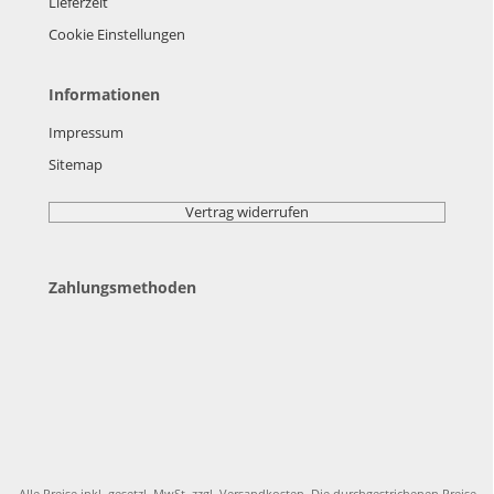
Lieferzeit
Cookie Einstellungen
Informationen
Impressum
Sitemap
Vertrag widerrufen
Zahlungsmethoden
Alle Preise inkl. gesetzl. MwSt. zzgl.
Versandkosten
. Die durchgestrichenen Preise