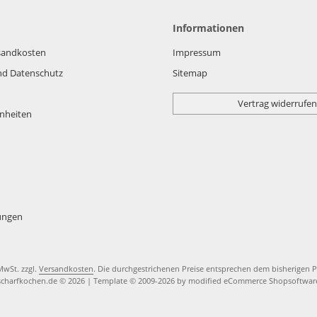
Informationen
rsandkosten
Impressum
nd Datenschutz
Sitemap
Vertrag widerrufen
nheiten
lungen
 MwSt. zzgl.
Versandkosten
. Die durchgestrichenen Preise entsprechen dem bisherigen P
scharfkochen.de © 2026 | Template © 2009-2026 by modified eCommerce Shopsoftwar