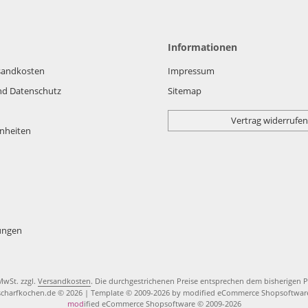
Informationen
rsandkosten
Impressum
nd Datenschutz
Sitemap
Vertrag widerrufen
nheiten
lungen
 MwSt. zzgl.
Versandkosten
. Die durchgestrichenen Preise entsprechen dem bisherigen P
scharfkochen.de © 2026 | Template © 2009-2026 by modified eCommerce Shopsoftwar
mod
ified eCommerce Shopsoftware © 2009-2026