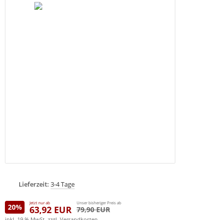
Lieferzeit:
3-4 Tage
Jetzt nur ab
Unser bisheriger Preis ab
20%
63,92 EUR
79,90 EUR
inkl. 19 % MwSt. zzgl.
Versandkosten