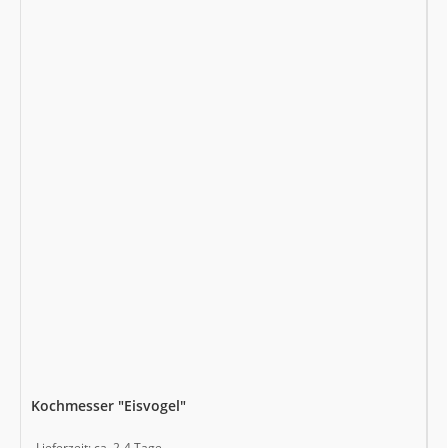
Kochmesser "Eisvogel"
Lieferzeit:
ca. 2-4 Tage