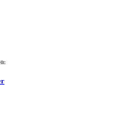
lt:
er