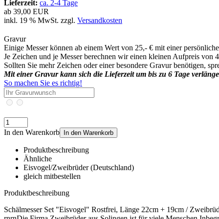
Lieferzeit:
ca. 2-4 Tage
ab
39,00 EUR
inkl. 19 % MwSt. zzgl.
Versandkosten
Gravur
Einige Messer können ab einem Wert von 25,- € mit einer persönlic
Je Zeichen und je Messer berechnen wir einen kleinen Aufpreis von
Sollten Sie mehr Zeichen oder einer besondere Gravur benötigen, spr
Mit einer Gravur kann sich die Lieferzeit um bis zu 6 Tage verlänge
So machen Sie es richtig!
In den Warenkorb
In den Warenkorb
Produktbeschreibung
Ähnliche
Eisvogel/Zweibrüder (Deutschland)
gleich mitbestellen
Produktbeschreibung
Schälmesser Set "Eisvogel" Rostfrei, Länge 22cm + 19cm / Zweibrüd
rnrnDie Firma Zweibrüder aus Solingen ist für viele Menschen Inbeg