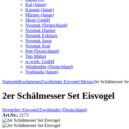
Kai (Japan)
Kasumi (Japan)
Mizuno (Japan)
Mono GmbH
Nesmuk (Deutschland)
Nesmuk Diamor
Nesmuk Exklusiv
Nesmuk Janus
Nesmuk Soul
Pott (Deutschland)
Tim Mälzer
w-werk. GmbH
Windmühle (Deutschland)
Yoshisada (Japan)
Startseite
Kochmesser
Zweibrüder Eisvogel Messer
2er Schälmesser Se
2er Schälmesser Set Eisvogel
Hersteller:
Eisvogel/Zweibrüder (Deutschland)
Art.Nr.:
2173