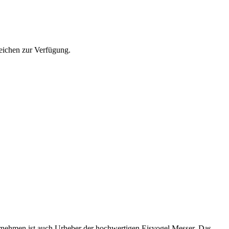
eichen zur Verfügung.
ernehmen ist auch Urheber der hochwertigen Eisvogel Messer. Das