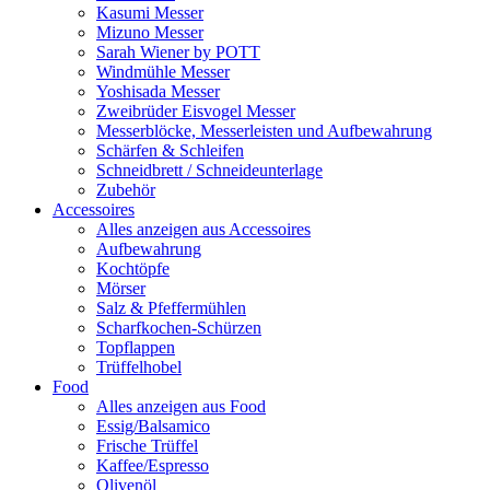
Kasumi Messer
Mizuno Messer
Sarah Wiener by POTT
Windmühle Messer
Yoshisada Messer
Zweibrüder Eisvogel Messer
Messerblöcke, Messerleisten und Aufbewahrung
Schärfen & Schleifen
Schneidbrett / Schneideunterlage
Zubehör
Accessoires
Alles anzeigen aus Accessoires
Aufbewahrung
Kochtöpfe
Mörser
Salz & Pfeffermühlen
Scharfkochen-Schürzen
Topflappen
Trüffelhobel
Food
Alles anzeigen aus Food
Essig/Balsamico
Frische Trüffel
Kaffee/Espresso
Olivenöl