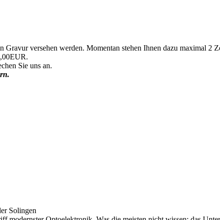
hen Gravur versehen werden. Momentan stehen Ihnen dazu maximal 2 Z
 4,00EUR.
echen Sie uns an.
rn.
er Solingen
riff modernster Optoelektronik. Was die meisten nicht wissen: das Unt