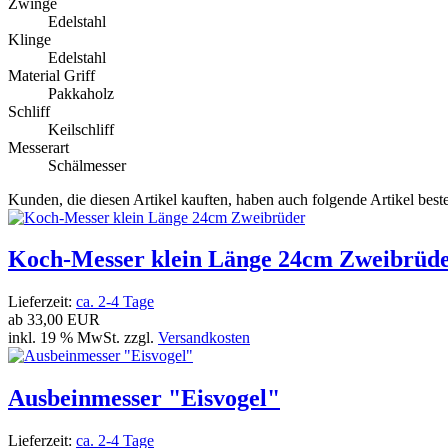
Zwinge
Edelstahl
Klinge
Edelstahl
Material Griff
Pakkaholz
Schliff
Keilschliff
Messerart
Schälmesser
Kunden, die diesen Artikel kauften, haben auch folgende Artikel bestel
Koch-Messer klein Länge 24cm Zweibrüd
Lieferzeit:
ca. 2-4 Tage
ab
33,00 EUR
inkl. 19 % MwSt. zzgl.
Versandkosten
Ausbeinmesser "Eisvogel"
Lieferzeit:
ca. 2-4 Tage