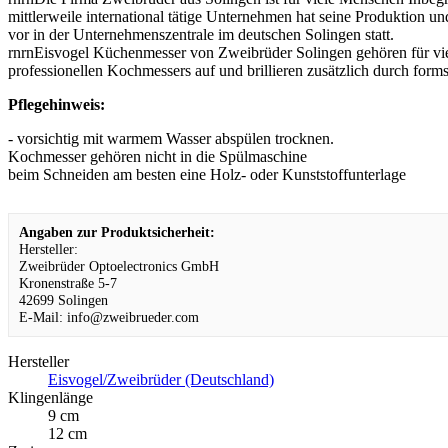
mittlerweile international tätige Unternehmen hat seine Produktion u
vor in der Unternehmenszentrale im deutschen Solingen statt.
rnrnEisvogel Küchenmesser von Zweibrüder Solingen gehören für vie
professionellen Kochmessers auf und brillieren zusätzlich durch form
Pflegehinweis:
- vorsichtig mit warmem Wasser abspülen trocknen.
Kochmesser gehören nicht in die Spülmaschine
beim Schneiden am besten eine Holz- oder Kunststoffunterlage
Angaben zur Produktsicherheit:
Hersteller:
Zweibrüder Optoelectronics GmbH
Kronenstraße 5-7
42699 Solingen
E-Mail: info@zweibrueder.com
Hersteller
Eisvogel/Zweibrüder (Deutschland)
Klingenlänge
9 cm
12 cm