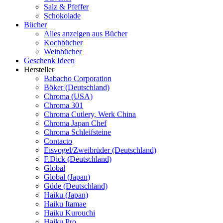
Salz & Pfeffer
Schokolade
Bücher
Alles anzeigen aus Bücher
Kochbücher
Weinbücher
Geschenk Ideen
Hersteller
Babacho Corporation
Böker (Deutschland)
Chroma (USA)
Chroma 301
Chroma Cutlery, Werk China
Chroma Japan Chef
Chroma Schleifsteine
Contacto
Eisvogel/Zweibrüder (Deutschland)
F.Dick (Deutschland)
Global
Global (Japan)
Güde (Deutschland)
Haiku (Japan)
Haiku Itamae
Haiku Kurouchi
Haiku Pro