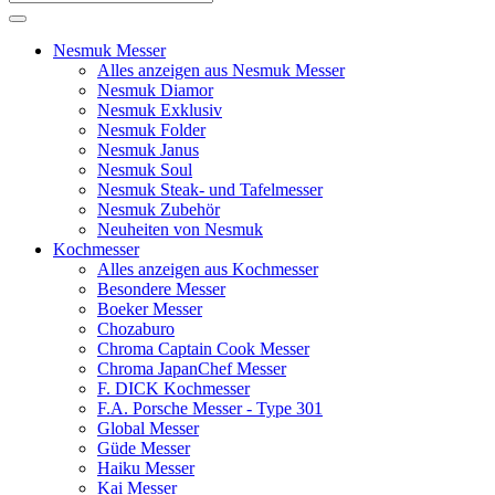
Nesmuk Messer
Alles anzeigen aus Nesmuk Messer
Nesmuk Diamor
Nesmuk Exklusiv
Nesmuk Folder
Nesmuk Janus
Nesmuk Soul
Nesmuk Steak- und Tafelmesser
Nesmuk Zubehör
Neuheiten von Nesmuk
Kochmesser
Alles anzeigen aus Kochmesser
Besondere Messer
Boeker Messer
Chozaburo
Chroma Captain Cook Messer
Chroma JapanChef Messer
F. DICK Kochmesser
F.A. Porsche Messer - Type 301
Global Messer
Güde Messer
Haiku Messer
Kai Messer