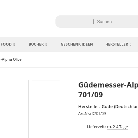
FOOD
BÜCHER
GESCHENK IDEEN
HERSTELLER
Güdemesser-Alpha Olive Gemüsemesser X 701/09
Güdemesser-Alp
701/09
Hersteller:
Güde (Deutschla
Art.Nr.:
X701/09
Lieferzeit:
ca. 2-4 Tage