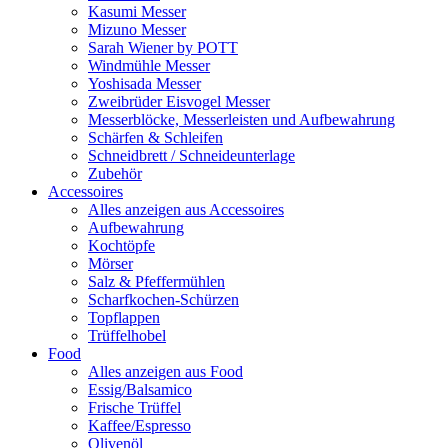
Kasumi Messer
Mizuno Messer
Sarah Wiener by POTT
Windmühle Messer
Yoshisada Messer
Zweibrüder Eisvogel Messer
Messerblöcke, Messerleisten und Aufbewahrung
Schärfen & Schleifen
Schneidbrett / Schneideunterlage
Zubehör
Accessoires
Alles anzeigen aus Accessoires
Aufbewahrung
Kochtöpfe
Mörser
Salz & Pfeffermühlen
Scharfkochen-Schürzen
Topflappen
Trüffelhobel
Food
Alles anzeigen aus Food
Essig/Balsamico
Frische Trüffel
Kaffee/Espresso
Olivenöl