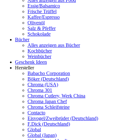
Alles anzeigen aus Food
Essig/Balsamico
Frische Trüffel
Kaffee/Espresso
Olivenöl
Salz & Pfeffer
Schokolade
Bücher
Alles anzeigen aus Bücher
Kochbücher
Weinbücher
Geschenk Ideen
Hersteller
Babacho Corporation
Böker (Deutschland)
Chroma (USA)
Chroma 301
Chroma Cutlery, Werk China
Chroma Japan Chef
Chroma Schleifsteine
Contacto
Eisvogel/Zweibrüder (Deutschland)
F.Dick (Deutschland)
Global
Global (Japan)