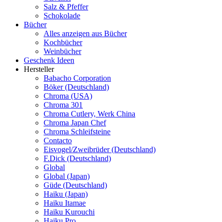
Salz & Pfeffer
Schokolade
Bücher
Alles anzeigen aus Bücher
Kochbücher
Weinbücher
Geschenk Ideen
Hersteller
Babacho Corporation
Böker (Deutschland)
Chroma (USA)
Chroma 301
Chroma Cutlery, Werk China
Chroma Japan Chef
Chroma Schleifsteine
Contacto
Eisvogel/Zweibrüder (Deutschland)
F.Dick (Deutschland)
Global
Global (Japan)
Güde (Deutschland)
Haiku (Japan)
Haiku Itamae
Haiku Kurouchi
Haiku Pro